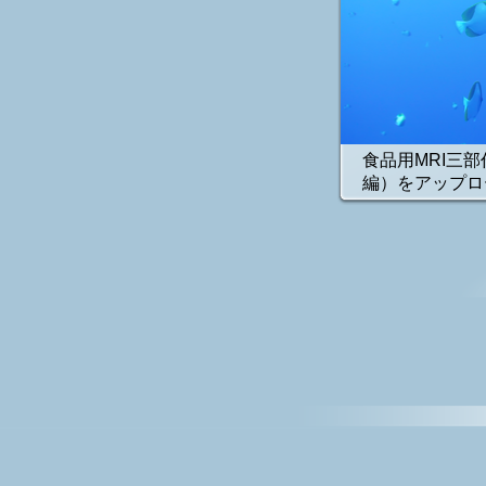
食品用MRI三
編）をアップロー