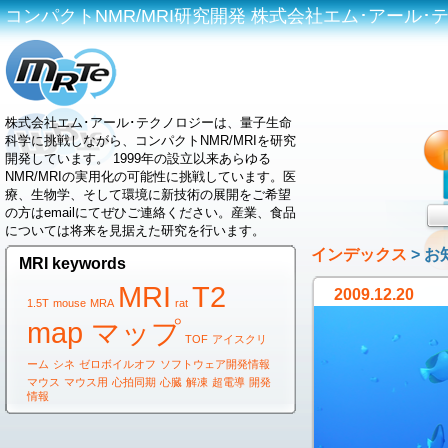
コンパクトNMR/MRI研究開発 株式会社エム･アール･テクノロジ
株式会社エム･アール･テクノロジーは、量子生命
科学に挑戦しながら、コンパクトNMR/MRIを研究
開発しています。 1999年の設立以来あらゆる
NMR/MRIの実用化の可能性に挑戦しています。医
療、生物学、そして環境に新技術の展開をご希望
の方はemailにてぜひご連絡ください。産業、食品
については将来を見据えた研究を行います。
インデックス
> お
MRI keywords
MRI
T2
2009.12.20
1.5T
mouse
MRA
rat
map マップ
TOF
アイスクリ
ーム
シネ
ゼロボイルオフ
ソフトウェア開発情報
マウス
マウス用
心拍同期
心臓
解凍
超電導
開発
情報