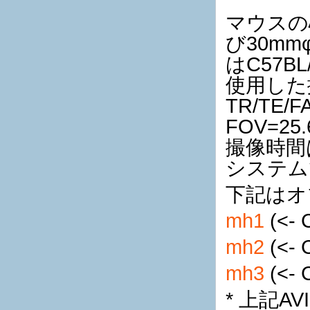
マウスの心
び30m
はC57B
使用した
TR/TE/F
FOV=25
撮像時間
システム
下記はオ
mh1
(<- C
mh2
(<- C
mh3
(<- C
* 上記A