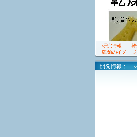
研究情報； 乾
乾麺のイメージ
開発情報； マ