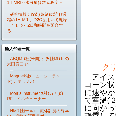
1H-MRI～水分量は数％程度～
研究情報：錠剤(製剤)の溶解過
程の1H-MRI。D2Oを用いて乾燥
した1HのT2緩和時間を延命す
る。
輸入代理一覧
ABQMR社(米国)； 弊社MRTeの
米国窓口です
クリ
アイスク
Magritek社(ニュージーラン
ド)； テラノバ
コーン状
に速やか
Morris Instruments社(カナダ)；
て室温(
RFコイルチューナー
に向かっ
NMR社(米国)； 流体計測の総本
静置して