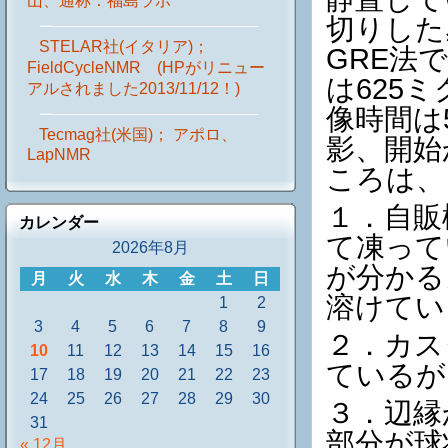
山、通称：福島ラボ
切りした
STELAR社(イタリア)；
GRE法で、
FieldCycleNMR (HPがリニュー
は625
アルされました2013/11/12！)
像時間は
Tecmag社(米国)； アポロ、
影、開始
LapNMR
ころは、
１．自販
カレンダー
て凍って
2026年8月
が分かる
月
火
水
木
金
土
日
溶けてい
1
2
3
4
5
6
7
8
9
２．カス
10
11
12
13
14
15
16
ているが
17
18
19
20
21
22
23
24
25
26
27
28
29
30
３．辺縁
31
部分が球
« 12月