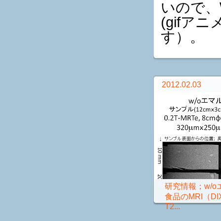
いので、W
(gif
す）。
2012.02.03
研究情報；w/
食品のMRI（DI
T2...