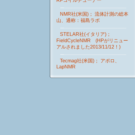
RFコイルチューナー
NMR社(米国)； 流体計測の総本
山、通称：福島ラボ
STELAR社(イタリア)；
FieldCycleNMR (HPがリニュー
アルされました2013/11/12！)
Tecmag社(米国)； アポロ、
LapNMR