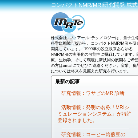
コンパクトNMR/MRI研究開発 株式会社
株式会社エム･アール･テクノロジーは、量子生
科学に挑戦しながら、コンパクトNMR/MRIを研
開発しています。 1999年の設立以来あらゆる
NMR/MRIの実用化の可能性に挑戦しています。
療、生物学、そして環境に新技術の展開をご希
の方はemailにてぜひご連絡ください。産業、食
については将来を見据えた研究を行います。
最新の記事
研究情報：ワサビのMRI診断
活動情報：発明の名称「MRIシ
ミュレーションシステム」が特許
登録されました。
研究情報：コーヒー焙煎豆の