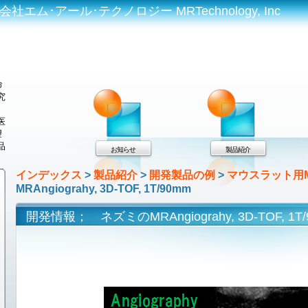
エム･アール･テクノロジー MRTechnology, Inc
命
究
医
望
品
お知らせ
製品紹介
インデックス
>
製品紹介
>
開発製品の例
>
マウスラット用M
MRAngiograhy, 3D-TOF, 1T/90mm
開発情報； ネズミのMRAngiograhy, 3D-TOF, 1T