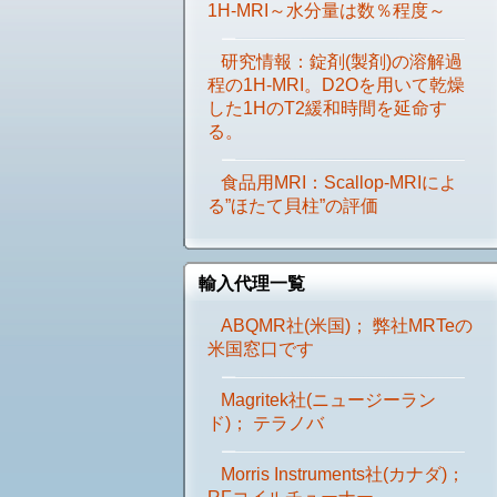
1H-MRI～水分量は数％程度～
研究情報：錠剤(製剤)の溶解過
程の1H-MRI。D2Oを用いて乾燥
した1HのT2緩和時間を延命す
る。
食品用MRI：Scallop-MRIによ
る”ほたて貝柱”の評価
輸入代理一覧
ABQMR社(米国)； 弊社MRTeの
米国窓口です
Magritek社(ニュージーラン
ド)； テラノバ
Morris Instruments社(カナダ)；