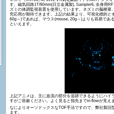
す。磁気回路1T/90mm(日立金属製), Sampler6, 
ズミの体調監視装置を使用しています。ネズミの脳梗塞
究応用が期待できます。上記の結果より、可視化標的とする
60g～)であれば、マウス(mouse, 20g～)よりも容易であ
といえます。
上記アニメは、主に血流の部分を追跡できるようにハイ
すがご容赦ください。よく見ると指先までin-flowが見え
なによりオーソドックスなTOF手法ですので、弊社製旧型
ます。