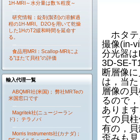
1H-MRI～水分量は数％程度～
研究情報：錠剤(製剤)の溶解過
程の1H-MRI。D2Oを用いて乾燥
した1HのT2緩和時間を延命す
ホタテ貝
る。
撮像(in
分光器はM
食品用MRI：Scallop-MRIによ
る”ほたて貝柱”の評価
3D-S
断層像に
は，当た
輸入代理一覧
層像の貝
ABQMR社(米国)； 弊社MRTeの
るので，
米国窓口です
あります
Magritek社(ニュージーラン
ての貝柱
ド)； テラノバ
有の，貝
Morris Instruments社(カナダ)；
歪みも見