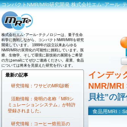
コンパクトNMR/MRI研究開発 株式会社エム･アール･テクノロジ
株式会社エム･アール･テクノロジーは、量子生命
科学に挑戦しながら、コンパクトNMR/MRIを研究
開発しています。 1999年の設立以来あらゆる
NMR/MRIの実用化の可能性に挑戦しています。医
療、生物学、そして環境に新技術の展開をご希望
の方はemailにてぜひご連絡ください。産業、食品
については将来を見据えた研究を行います。
インデッ
最新の記事
NMR/MRI
研究情報：ワサビのMRI診断
貝柱”の評
活動情報：発明の名称「MRIシ
ミュレーションシステム」が特許
登録されました。
食品用MRI：Sc
研究情報：コーヒー焙煎豆の