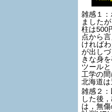
雑感１：
ましたが
柱は50
点から言
ければわ
が出しづ
きな身を
ツールと
工学の間
北海道は
雑感２：
した後，
は，無傷