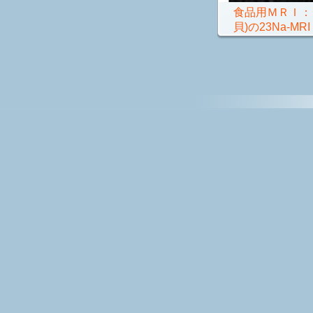
食品用ＭＲＩ：
貝)の23Na-MRI