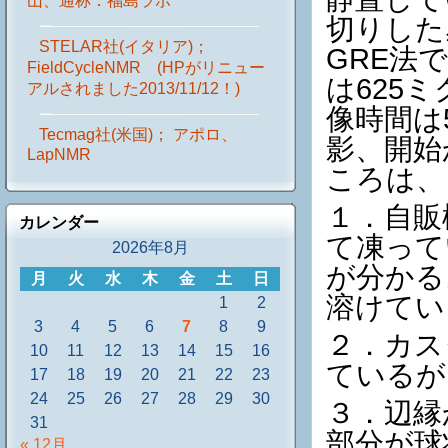
山、通称：福島ラボ
切りした
STELAR社(イタリア)；
GRE法で、
FieldCycleNMR (HPがリニュー
は625
アルされました2013/11/12！)
像時間は
Tecmag社(米国)； アポロ、
影、開始
LapNMR
ころは、
１．自販
カレンダー
て凍って
2026年8月
が分かる
月
火
水
木
金
土
日
溶けてい
1
2
3
4
5
6
7
8
9
２．カス
10
11
12
13
14
15
16
ているが
17
18
19
20
21
22
23
24
25
26
27
28
29
30
３．辺縁
31
部分が球
« 12月