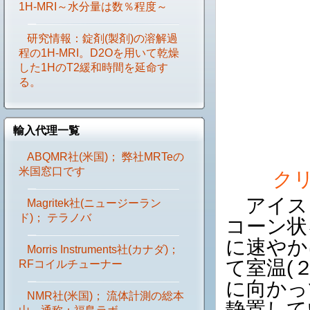
1H-MRI～水分量は数％程度～
研究情報：錠剤(製剤)の溶解過
程の1H-MRI。D2Oを用いて乾燥
した1HのT2緩和時間を延命す
る。
輸入代理一覧
ABQMR社(米国)； 弊社MRTeの
米国窓口です
クリ
アイスク
Magritek社(ニュージーラン
ド)； テラノバ
コーン状
に速やか
Morris Instruments社(カナダ)；
て室温(
RFコイルチューナー
に向かっ
NMR社(米国)； 流体計測の総本
静置して