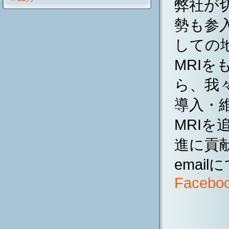
弊社が
勢も参
しての
MRI
ら、我
導入・
MRI
進に貢
emai
Facebo