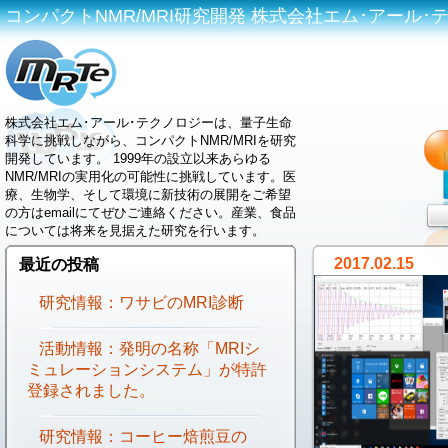
コンパクトNMR/MRI研究開発 株式会社エム･アール･テクノロジ
株式会社エム･アール･テクノロジーは、量子生命
科学に挑戦しながら、コンパクトNMR/MRIを研究
開発しています。 1999年の設立以来あらゆる
NMR/MRIの実用化の可能性に挑戦しています。医
療、生物学、そして環境に新技術の展開をご希望
の方はemailにてぜひご連絡ください。産業、食品
については将来を見据えた研究を行います。
2017.02.15
最近の投稿
研究情報：ワサビのMRI診断
活動情報：発明の名称「MRIシ
ミュレーションシステム」が特許
登録されました。
研究情報：コーヒー焙煎豆の