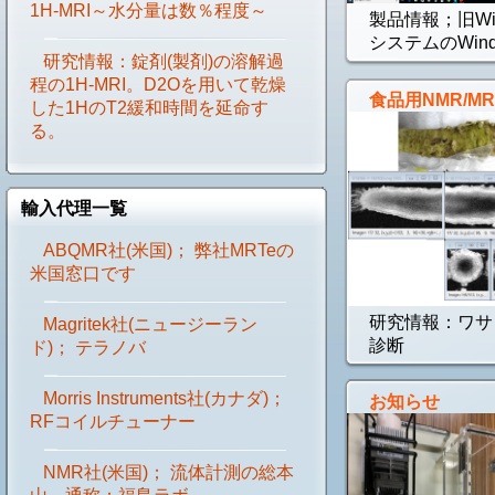
1H-MRI～水分量は数％程度～
製品情報；旧WinX
システムのWind.
研究情報：錠剤(製剤)の溶解過
程の1H-MRI。D2Oを用いて乾燥
食品用NMR/MR
した1HのT2緩和時間を延命す
る。
輸入代理一覧
ABQMR社(米国)； 弊社MRTeの
米国窓口です
研究情報：ワサ
Magritek社(ニュージーラン
診断
ド)； テラノバ
Morris Instruments社(カナダ)；
お知らせ
RFコイルチューナー
NMR社(米国)； 流体計測の総本