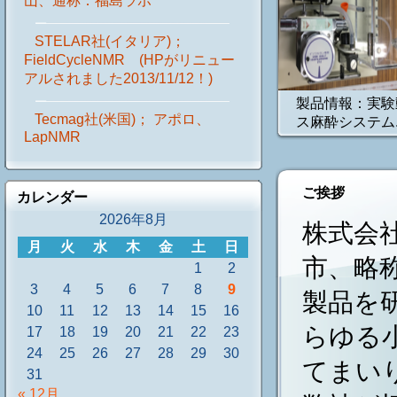
山、通称：福島ラボ
STELAR社(イタリア)；
FieldCycleNMR (HPがリニュー
アルされました2013/11/12！)
製品情報：実験
Tecmag社(米国)； アポロ、
ス麻酔システム..
LapNMR
ご挨拶
カレンダー
2026年8月
株式会
月
火
水
木
金
土
日
市、略称
1
2
3
4
5
6
7
8
9
製品を
10
11
12
13
14
15
16
らゆる
17
18
19
20
21
22
23
24
25
26
27
28
29
30
てまい
31
« 12月