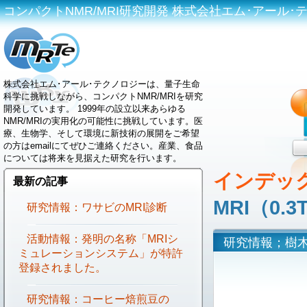
コンパクトNMR/MRI研究開発 株式会社エム･アール･テクノロジ
株式会社エム･アール･テクノロジーは、量子生命
科学に挑戦しながら、コンパクトNMR/MRIを研究
開発しています。 1999年の設立以来あらゆる
NMR/MRIの実用化の可能性に挑戦しています。医
療、生物学、そして環境に新技術の展開をご希望
の方はemailにてぜひご連絡ください。産業、食品
については将来を見据えた研究を行います。
インデッ
最新の記事
MRI（0
研究情報：ワサビのMRI診断
活動情報：発明の名称「MRIシ
研究情報；樹木用
ミュレーションシステム」が特許
登録されました。
研究情報：コーヒー焙煎豆の