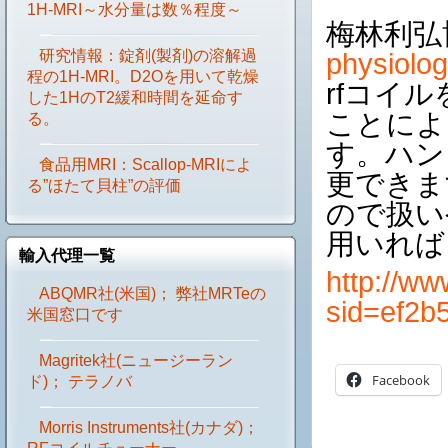
1H-MRI～水分量は数％程度～
梅林利弘
研究情報：錠剤(製剤)の溶解過
physiolo
程の1H-MRI。D2Oを用いて乾燥
rfコイ
した1HのT2緩和時間を延命す
ことによ
る。
す。ハン
食品用MRI：Scallop-MRIによ
更できま
る”ほたて貝柱”の評価
ので扱い
用いれば
輸入代理一覧
http://ww
ABQMR社(米国)； 弊社MRTeの
sid=ef2b
米国窓口です
Magritek社(ニュージーラン
Facebook
ド)； テラノバ
Morris Instruments社(カナダ)；