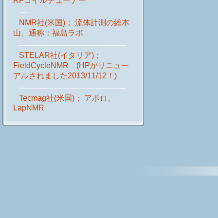
RFコイルチューナー
NMR社(米国)； 流体計測の総本
山、通称：福島ラボ
STELAR社(イタリア)；
FieldCycleNMR (HPがリニュー
アルされました2013/11/12！)
Tecmag社(米国)； アポロ、
LapNMR