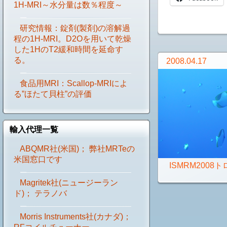
1H-MRI～水分量は数％程度～
研究情報：錠剤(製剤)の溶解過
程の1H-MRI。D2Oを用いて乾燥
した1HのT2緩和時間を延命す
る。
2008.04.17
食品用MRI：Scallop-MRIによ
る”ほたて貝柱”の評価
輸入代理一覧
ABQMR社(米国)； 弊社MRTeの
米国窓口です
ISMRM2008
Magritek社(ニュージーラン
ド)； テラノバ
Morris Instruments社(カナダ)；