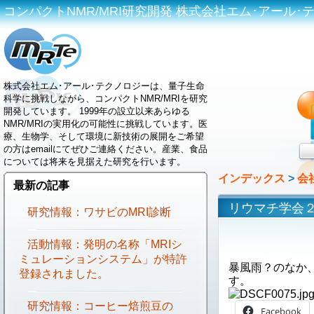
コンパクトNMR/MRI研究開発 株式会社エム･アール･テクノロジ
株式会社エム･アール･テクノロジーは、量子生命
科学に挑戦しながら、コンパクトNMR/MRIを研究
開発しています。 1999年の設立以来あらゆる
NMR/MRIの実用化の可能性に挑戦しています。医
療、生物学、そして環境に新技術の展開をご希望
の方はemailにてぜひご連絡ください。産業、食品
については将来を見据えた研究を行います。
インデックス
>
会
最新の記事
リウマチ学会
研究情報：ワサビのMRI診断
活動情報：発明の名称「MRIシ
ミュレーションシステム」が特許
暴風雨？のなか
登録されました。
す。
研究情報：コーヒー焙煎豆の
Facebook