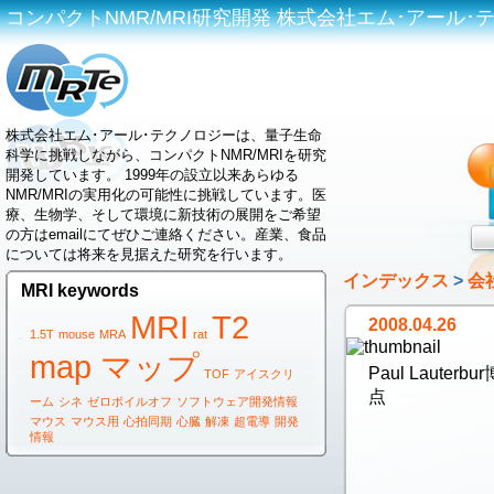
コンパクトNMR/MRI研究開発 株式会社エム･アール･テクノロジ
株式会社エム･アール･テクノロジーは、量子生命
科学に挑戦しながら、コンパクトNMR/MRIを研究
開発しています。 1999年の設立以来あらゆる
NMR/MRIの実用化の可能性に挑戦しています。医
療、生物学、そして環境に新技術の展開をご希望
の方はemailにてぜひご連絡ください。産業、食品
については将来を見据えた研究を行います。
インデックス
>
会
MRI keywords
MRI
T2
2008.04.26
1.5T
mouse
MRA
rat
map マップ
Paul Lauter
TOF
アイスクリ
点
ーム
シネ
ゼロボイルオフ
ソフトウェア開発情報
マウス
マウス用
心拍同期
心臓
解凍
超電導
開発
情報