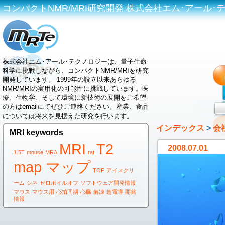
コンパクトNMR/MRI研究開発 株式会社エム･アール･テクノロジ
株式会社エム･アール･テクノロジーは、量子生命
科学に挑戦しながら、コンパクトNMR/MRIを研究
開発しています。 1999年の設立以来あらゆる
NMR/MRIの実用化の可能性に挑戦しています。医
療、生物学、そして環境に新技術の展開をご希望
の方はemailにてぜひご連絡ください。産業、食品
については将来を見据えた研究を行います。
インデックス
>
会
MRI keywords
MRI
T2
2008.07.01
1.5T
mouse
MRA
rat
map マップ
TOF
アイスクリ
ーム
シネ
ゼロボイルオフ
ソフトウェア開発情報
マウス
マウス用
心拍同期
心臓
解凍
超電導
開発
情報