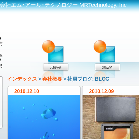
エム･アール･テクノロジー MRTechnology, Inc
命
究
医
望
品
お知らせ
製品紹介
インデックス
>
会社概要
> 社員ブログ; BLOG
2010.12.10
2010.12.09