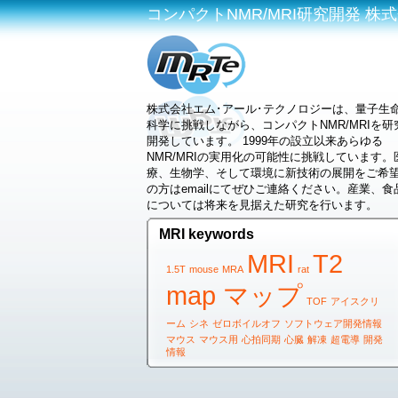
コンパクトNMR/MRI研究開発 株式会社
株式会社エム･アール･テクノロジーは、量子生
科学に挑戦しながら、コンパクトNMR/MRIを研
開発しています。 1999年の設立以来あらゆる
NMR/MRIの実用化の可能性に挑戦しています。
療、生物学、そして環境に新技術の展開をご希
の方はemailにてぜひご連絡ください。産業、食
については将来を見据えた研究を行います。
MRI keywords
MRI
T2
1.5T
mouse
MRA
rat
map マップ
TOF
アイスクリ
ーム
シネ
ゼロボイルオフ
ソフトウェア開発情報
マウス
マウス用
心拍同期
心臓
解凍
超電導
開発
情報