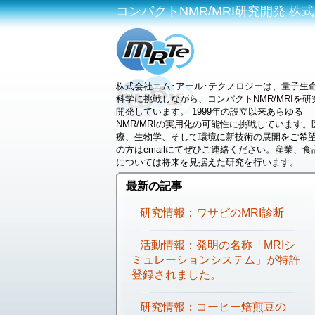
コンパクトNMR/MRI研究開発 株式会社
株式会社エム･アール･テクノロジーは、量子生
科学に挑戦しながら、コンパクトNMR/MRIを研
開発しています。 1999年の設立以来あらゆる
NMR/MRIの実用化の可能性に挑戦しています。
療、生物学、そして環境に新技術の展開をご希
の方はemailにてぜひご連絡ください。産業、食
については将来を見据えた研究を行います。
最新の記事
研究情報：ワサビのMRI診断
活動情報：発明の名称「MRIシ
ミュレーションシステム」が特許
登録されました。
研究情報：コーヒー焙煎豆の