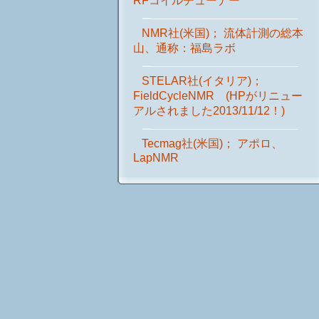
RFコイルチューナー
NMR社(米国)； 流体計測の総本
山、通称：福島ラボ
STELAR社(イタリア)；
FieldCycleNMR (HPがリニュー
アルされました2013/11/12！)
Tecmag社(米国)； アポロ、
LapNMR