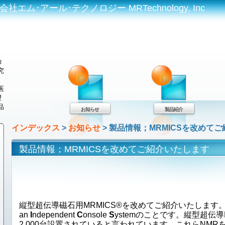
エム･アール･テクノロジー MRTechnology, Inc
命
究
医
望
品
お知らせ
製品紹介
インデックス
>
お知らせ
> 製品情報；MRMICSを改めて
製品情報；MRMICSを改めてご紹介いたします
縦型超伝導磁石用MRMICS®を改めてご紹介いたします。
an
I
ndependent
C
onsole
S
ystemのことです。縦型超伝導
2,000台設置されていると言われています。これらNMR