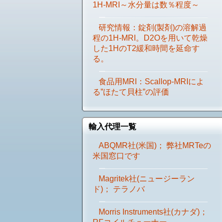
1H-MRI～水分量は数％程度～
研究情報：錠剤(製剤)の溶解過
程の1H-MRI。D2Oを用いて乾燥
した1HのT2緩和時間を延命す
る。
食品用MRI：Scallop-MRIによ
る”ほたて貝柱”の評価
輸入代理一覧
ABQMR社(米国)； 弊社MRTeの
米国窓口です
Magritek社(ニュージーラン
ド)； テラノバ
Morris Instruments社(カナダ)；