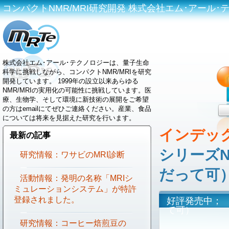
コンパクトNMR/MRI研究開発 株式会社エム･アール･テクノロジ
株式会社エム･アール･テクノロジーは、量子生命
科学に挑戦しながら、コンパクトNMR/MRIを研究
開発しています。 1999年の設立以来あらゆる
NMR/MRIの実用化の可能性に挑戦しています。医
療、生物学、そして環境に新技術の展開をご希望
の方はemailにてぜひご連絡ください。産業、食品
については将来を見据えた研究を行います。
インデッ
最新の記事
シリーズN
研究情報：ワサビのMRI診断
だって可
活動情報：発明の名称「MRIシ
ミュレーションシステム」が特許
登録されました。
好評発売中； 
て可）
研究情報：コーヒー焙煎豆の