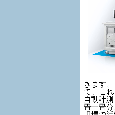
きます。
て、これ
自動計測
畳一畳分。
現場で活