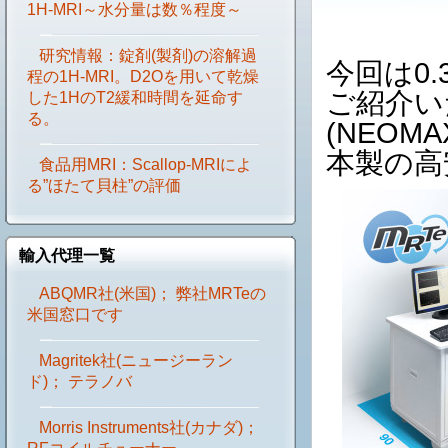
1H-MRI～水分量は数％程度～
研究情報：錠剤(製剤)の溶解過
今回は0.
程の1H-MRI。D2Oを用いて乾燥
ご紹介い
した1HのT2緩和時間を延命す
る。
(NEO
本製の高
食品用MRI：Scallop-MRIによ
る”ほたて貝柱”の評価
輸入代理一覧
ABQMR社(米国)； 弊社MRTeの
米国窓口です
Magritek社(ニュージーラン
ド)； テラノバ
Morris Instruments社(カナダ)；