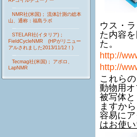
RFコイルチューナー
NMR社(米国)； 流体計測の総本
山、通称：福島ラボ
ウス・ラ
た内容を
STELAR社(イタリア)；
FieldCycleNMR (HPがリニュー
た。
アルされました2013/11/12！)
http://ww
Tecmag社(米国)； アポロ、
http://ww
LapNMR
これらの
動物用オ
被写体と
ますから
容易にア
はお使い