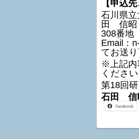
【申込先
石川県立
田 信昭 
308番地
Email：n-
てお送り
※上記内
ください
第18回
石田 信
Facebook