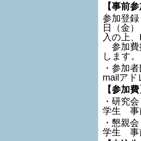
【事前参
参加登録
日（金）
入の上、
参加費
します。
・参加者
mail
【参加費
・研究会
学生 事前
・懇親会
学生 事前