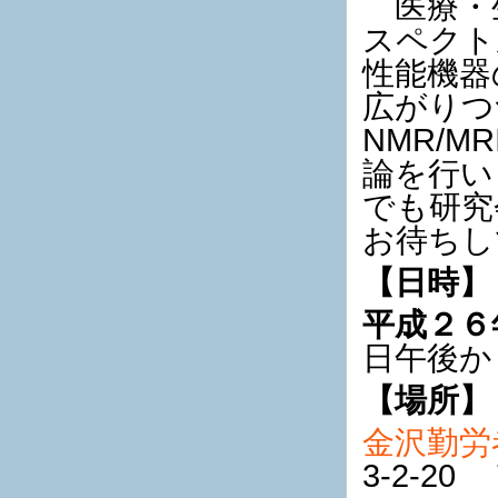
医療・
スペクト
性能機器
広がりつ
NMR/
論を行い
でも研究
お待ちし
【日時】
平成２６
日午後か
【場所】
金沢勤労
3-2-20 