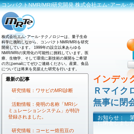
コンパクトNMR/MRI研究開発 株式会社エム･アール･テクノロジ
株式会社エム･アール･テクノロジーは、量子生命
科学に挑戦しながら、コンパクトNMR/MRIを研究
開発しています。 1999年の設立以来あらゆる
NMR/MRIの実用化の可能性に挑戦しています。医
療、生物学、そして環境に新技術の展開をご希望
の方はemailにてぜひご連絡ください。産業、食品
については将来を見据えた研究を行います。
インデッ
最新の記事
Ｒマイクロ
研究情報：ワサビのMRI診断
無事に閉
活動情報：発明の名称「MRIシ
ミュレーションシステム」が特許
登録されました。
お知らせ： 第
に閉会しまし
研究情報：コーヒー焙煎豆の