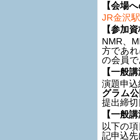
【会場へ
JR金沢
【参加資
NMR、
方であれ
の会員で
【一般講
演題申込
グラム公
提出締切日
【一般講
以下の項
記申込先