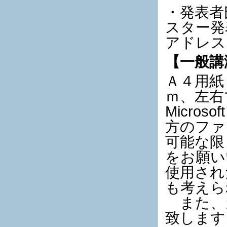
・発表者
スター発
アドレス
【一般講
Ａ４用紙
ｍ、左
Micros
方のファ
可能な限
をお願
使用され
も考えら
また、
致します