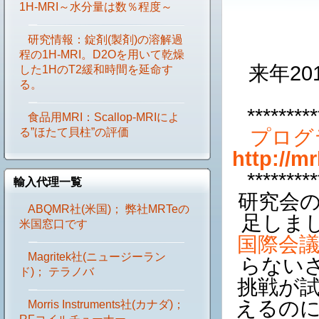
1H-MRI～水分量は数％程度～
研究情報：錠剤(製剤)の溶解過
程の1H-MRI。D2Oを用いて乾燥
来年2
した1HのT2緩和時間を延命す
る。
*********
食品用MRI：Scallop-MRIによ
る”ほたて貝柱”の評価
プログラ
http://m
*********
輸入代理一覧
研究会の
ABQMR社(米国)； 弊社MRTeの
足しま
米国窓口です
国際会
Magritek社(ニュージーラン
らないさ
ド)； テラノバ
挑戦が試
えるの
Morris Instruments社(カナダ)；