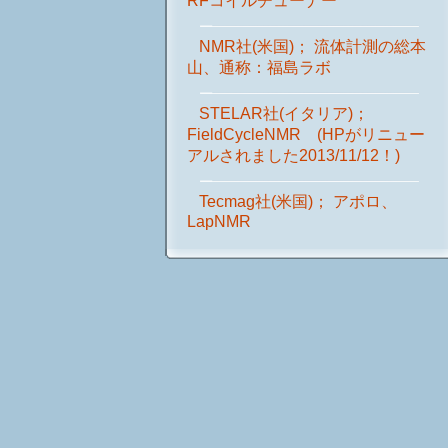
RFコイルチューナー
NMR社(米国)； 流体計測の総本
山、通称：福島ラボ
STELAR社(イタリア)；
FieldCycleNMR (HPがリニュー
アルされました2013/11/12！)
Tecmag社(米国)； アポロ、
LapNMR