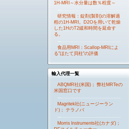
1H-MRI～水分量は数％程度～
研究情報：錠剤(製剤)の溶解過
程の1H-MRI。D2Oを用いて乾燥
した1HのT2緩和時間を延命す
る。
食品用MRI：Scallop-MRIによ
る”ほたて貝柱”の評価
輸入代理一覧
ABQMR社(米国)； 弊社MRTeの
米国窓口です
Magritek社(ニュージーラン
ド)； テラノバ
Morris Instruments社(カナダ)；