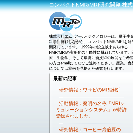
コンパクトNMR/MRI研究開発 株式会社
株式会社エム･アール･テクノロジーは、量子生
科学に挑戦しながら、コンパクトNMR/MRIを研
開発しています。 1999年の設立以来あらゆる
NMR/MRIの実用化の可能性に挑戦しています。
療、生物学、そして環境に新技術の展開をご希
の方はemailにてぜひご連絡ください。産業、食
については将来を見据えた研究を行います。
最新の記事
研究情報：ワサビのMRI診断
活動情報：発明の名称「MRIシ
ミュレーションシステム」が特許
登録されました。
研究情報：コーヒー焙煎豆の