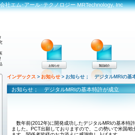
エム･アール･テクノロジー MRTechnology, Inc
命
究
医
望
品
お知らせ
製品紹介
インデックス
>
お知らせ
> お知らせ； デジタルMRIの基
お知らせ； デジタルMRIの基本特許が成立
数年前(2012年)に開発成功したデジタルMRIの基本
ました。PCT出願しておりますので、この勢いで米国/欧
ます。関係者皆様のお力添えに感謝申し上げます。